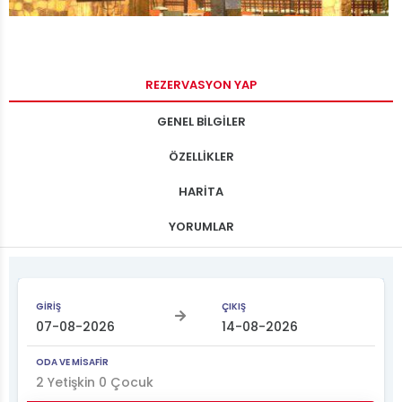
REZERVASYON YAP
GENEL BİLGİLER
ÖZELLİKLER
HARİTA
YORUMLAR
GİRİŞ
ÇIKIŞ
ODA VE MİSAFİR
2
Yetişkin
0
Çocuk