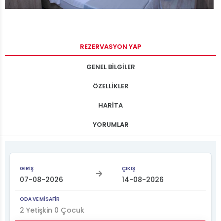
REZERVASYON YAP
GENEL BİLGİLER
ÖZELLİKLER
HARİTA
YORUMLAR
GİRİŞ
ÇIKIŞ
ODA VE MİSAFİR
2
Yetişkin
0
Çocuk