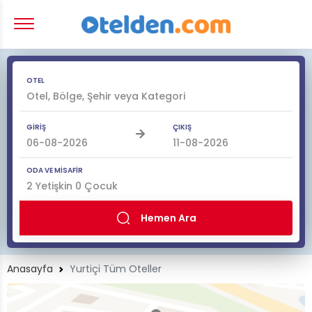
OTEL
GİRİŞ
ÇIKIŞ
ODA VE MİSAFİR
2
Yetişkin
0
Çocuk
Hemen Ara
Anasayfa
Yurtiçi Tüm Oteller