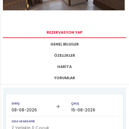
REZERVASYON YAP
GENEL BİLGİLER
ÖZELLİKLER
HARİTA
YORUMLAR
GİRİŞ
ÇIKIŞ
ODA VE MİSAFİR
2
Yetişkin
0
Çocuk