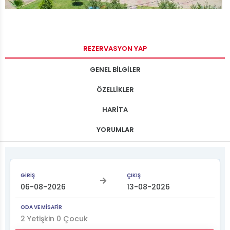
REZERVASYON YAP
GENEL BİLGİLER
ÖZELLİKLER
HARİTA
YORUMLAR
GİRİŞ
ÇIKIŞ
ODA VE MİSAFİR
2
Yetişkin
0
Çocuk