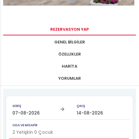
REZERVASYON YAP
GENEL BİLGİLER
ÖZELLİKLER
HARİTA
YORUMLAR
GİRİŞ
ÇIKIŞ
ODA VE MİSAFİR
2
Yetişkin
0
Çocuk